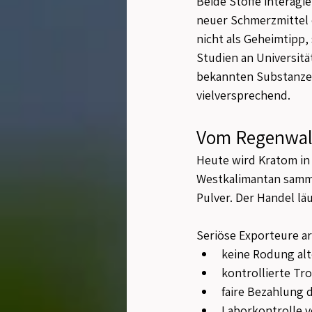
Beide Stoffe interagi
neuer Schmerzmittel e
nicht als Geheimtipp,
Studien an Universitä
bekannten Substanzen,
vielversprechend.
Vom Regenwal
Heute wird Kratom in 
Westkalimantan sammel
Pulver. Der Handel lä
Seriöse Exporteure ar
keine Rodung al
kontrollierte T
faire Bezahlung d
Laborkontrolle v