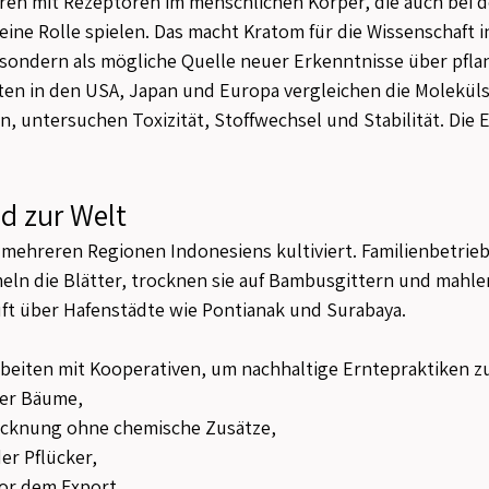
eren mit Rezeptoren im menschlichen Körper, die auch bei 
ine Rolle spielen. Das macht Kratom für die Wissenschaft i
 sondern als mögliche Quelle neuer Erkenntnisse über pfla
ten in den USA, Japan und Europa vergleichen die Moleküls
 untersuchen Toxizität, Stoffwechsel und Stabilität. Die E
d zur Welt
mehreren Regionen Indonesiens kultiviert. Familienbetrieb
n die Blätter, trocknen sie auf Bambusgittern und mahlen
uft über Hafenstädte wie Pontianak und Surabaya.
beiten mit Kooperativen, um nachhaltige Erntepraktiken zu
ter Bäume,
rocknung ohne chemische Zusätze,
er Pflücker,
or dem Export.