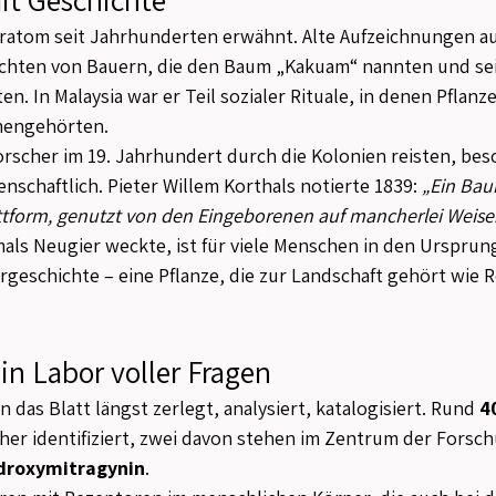
ratom seit Jahrhunderten erwähnt. Alte Aufzeichnungen aus
ichten von Bauern, die den Baum „Kakuam“ nannten und sei
n. In Malaysia war er Teil sozialer Rituale, in denen Pflanz
mengehörten.
orscher im 19. Jahrhundert durch die Kolonien reisten, besc
nschaftlich. Pieter Willem Korthals notierte 1839: 
„Ein Bau
attform, genutzt von den Eingeborenen auf mancherlei Weise
als Neugier weckte, ist für viele Menschen in den Ursprun
rgeschichte – eine Pflanze, die zur Landschaft gehört wie R
in Labor voller Fragen
das Blatt längst zerlegt, analysiert, katalogisiert. Rund 
4
her identifiziert, zwei davon stehen im Zentrum der Forsch
droxymitragynin
.