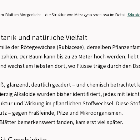
om-Blatt im Morgenlicht – die Struktur von Mitragyna speciosa im Detail. 
©krato
tanik und natürliche Vielfalt
ilie der Rötegewächse (Rubiaceae), derselben Pflanzenfami
 zählen. Der Baum kann bis zu 25 Meter hoch werden, liebt 
d wächst am liebsten dort, wo Flüsse träge durch den Ds
oß, glänzend, deutlich geadert – und chemisch betrachtet k
zig Alkaloide wurden bisher identifiziert, jedes mit leicht
uktur und Wirkung im pflanzlichen Stoffwechsel. Diese Stof
hutz – gegen Fraßfeinde, Pilze und Mikroorganismen.
lätter bemerkenswert fanden, kam erst viel später.
it Geschichte