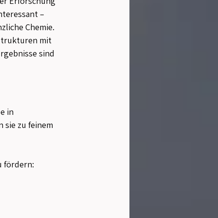
der Erforschung 
nteressant – 
nzliche Chemie.
trukturen mit 
rgebnisse sind 
e in 
 sie zu feinem 
 fördern: