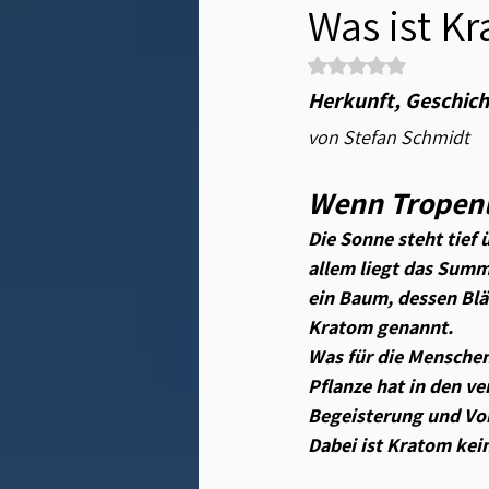
Was ist K
Mit NaN von 5 Sterne
Herkunft, Geschich
von Stefan Schmidt
Wenn Tropenli
Die Sonne steht tief 
allem liegt das Sum
ein Baum, dessen Blät
Kratom genannt.
Was für die Menschen 
Pflanze hat in den v
Begeisterung und Vor
Dabei ist Kratom kei