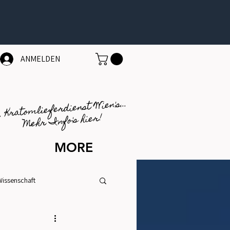
ANMELDEN
1. Kratomlieferdienst Wien's...
Mehr Info's hier!
MORE
Wissenschaft