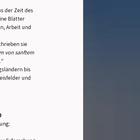
 der Zeit des 
ne Blätter 
en, Arbeit und 
hrieben sie 
m von sanftem 
.“
gsländern bis 
eisfelder und 
0 
ung: 