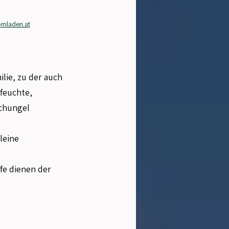
mladen.at
lie, zu der auch 
feuchte, 
chungel 
leine 
 
fe dienen der 