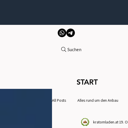
Suchen
START
All Posts
Alles rund um den Anbau
kratomladen.at
19. O
Gesundheit