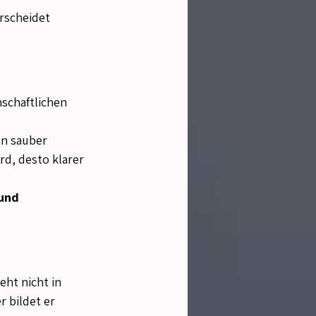
rscheidet 
schaftlichen 
n sauber 
d, desto klarer 
und 
ht nicht in 
 bildet er 