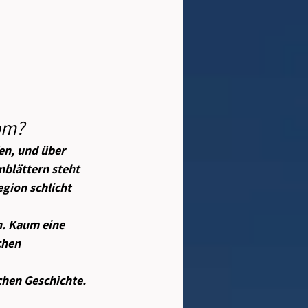
om?
en, und über 
blättern steht 
gion schlicht 
n. Kaum eine 
chen 
chen Geschichte.