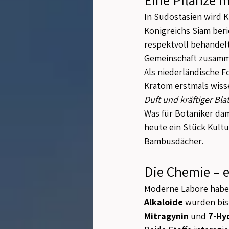
In Südostasien wird K
Königreichs Siam ber
respektvoll behandelte
Gemeinschaft zusam
Als niederländische F
Kratom erstmals wisse
Duft und kräftiger Bl
Was für Botaniker dam
heute ein Stück Kultu
Bambusdächer.
Die Chemie – e
Moderne Labore haben 
Alkaloide
 wurden bis
Mitragynin
 und 
7-Hy