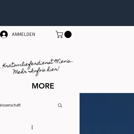
ANMELDEN
1. Kratomlieferdienst Wien's...
Mehr Info's hier!
MORE
Wissenschaft