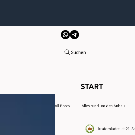
Suchen
START
All Posts
Alles rund um den Anbau
kratomladen.at
21. S
Gesundheit