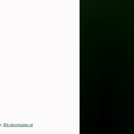
. 
©kratomladen.at