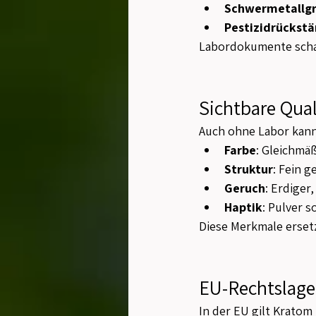
Schwermetallg
Pestizidrückst
Labordokumente schaf
Sichtbare Qua
Auch ohne Labor kann
Farbe
: Gleichmä
Struktur
: Fein 
Geruch
: Erdiger
Haptik
: Pulver 
Diese Merkmale ersetz
EU-Rechtslage
In der EU gilt Kratom