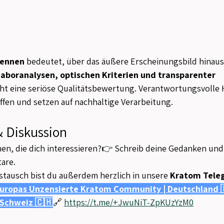
kennen
 bedeutet, über das äußere Erscheinungsbild hinausz
Laboranalysen, optischen Kriterien und transparenter 
ht eine seriöse Qualitätsbewertung. Verantwortungsvolle 
ffen und setzen auf nachhaltige Verarbeitung.
& Diskussion
en, die dich interessieren?👉 Schreib deine Gedanken und
are.
stausch bist du außerdem herzlich in unsere 
Kratom Tele
uropas Unzensierte Kratom Community | Deutschland 
 Schweiz 🇨🇭
🔗 
https://t.me/+JwuNiT-ZpKUzYzM0