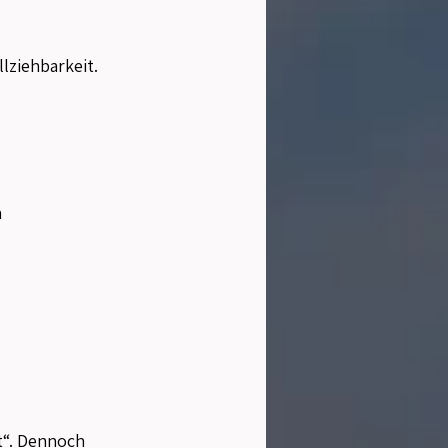
lziehbarkeit.
n
t“. Dennoch 