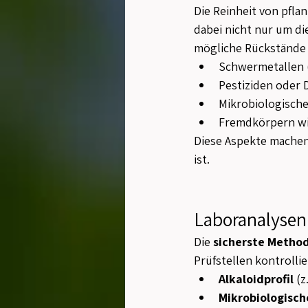
Die Reinheit von pfla
dabei nicht nur um di
mögliche Rückstände 
Schwermetallen (
Pestiziden oder
Mikrobiologische
Fremdkörpern wi
Diese Aspekte machen 
ist.
Laboranalysen
Die 
sicherste Metho
Prüfstellen kontrollie
Alkaloidprofil
 (
Mikrobiologisc