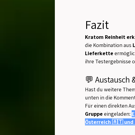
Fazit
Kratom Reinheit er
die Kombination aus 
Lieferkette
 ermöglic
ihre Testergebnisse o
💬 Austausch 
Hast du weitere Them
unten in die Komment
Für einen direkten Au
Gruppe
 eingeladen: 
E
Österreich 🇦🇹 und