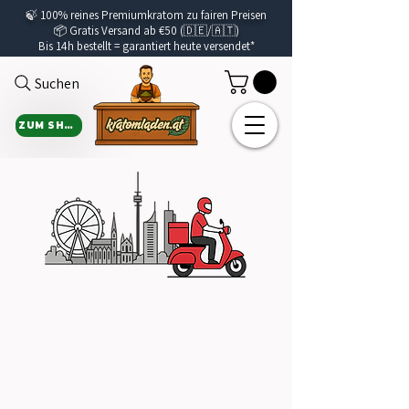
🍃
100% reines Premiumkratom zu fairen Preisen
📦 Gratis Versand ab €50 (🇩🇪/🇦🇹)
Bis 14h bestellt =
garantiert
heute versendet*
Suchen
ZUM SHOP