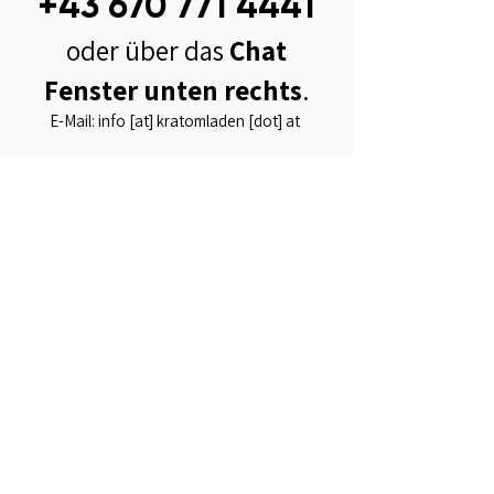
+43 670 771 4441
oder über das
Chat
Fenster unten rechts
.
E-Mail: info [at] kratomladen [dot] at
Jetzt Sortiment entdecken
Häufig gestellte Fragen (FAQ)