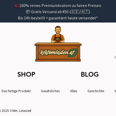
🍃
100% reines Premiumkratom zu fairen Preisen
📦 Gratis Versand ab €50 (🇩🇪/🇦🇹)
Bis 14h bestellt =
garantiert
heute versendet*
SHOP
BLOG
Das fertige Produkt
Gesetzliches
Alles
Geschichte
i 2025
3 Min. Lesezeit