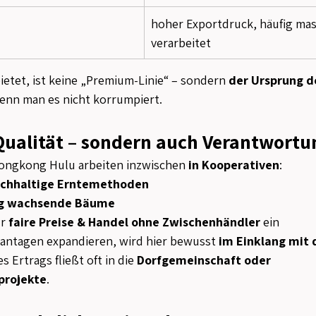
hoher Exportdruck, häufig mas
verarbeitet
tet, ist keine „Premium-Linie“ – sondern 
der Ursprung d
wenn man es nicht korrumpiert.
Qualität – sondern auch Verantwortu
Jongkong Hulu arbeiten inzwischen 
in Kooperativen
:
chhaltige Erntemethoden
g wachsende Bäume
r 
faire Preise & Handel ohne Zwischenhändler
 ein
ntagen expandieren, wird hier bewusst 
im Einklang mit 
es Ertrags fließt oft in die 
Dorfgemeinschaft oder 
projekte
.