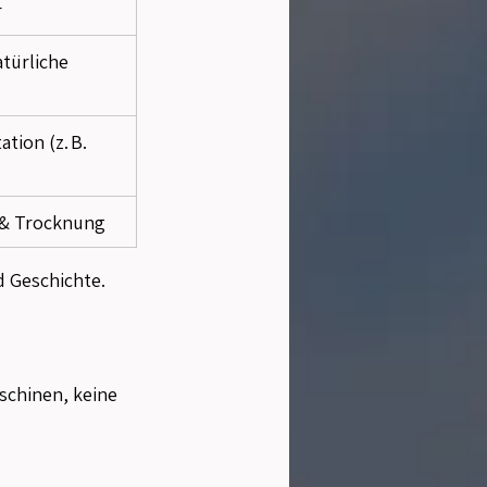
r
türliche 
tion (z. B. 
g & Trocknung
d Geschichte.
schinen, keine 