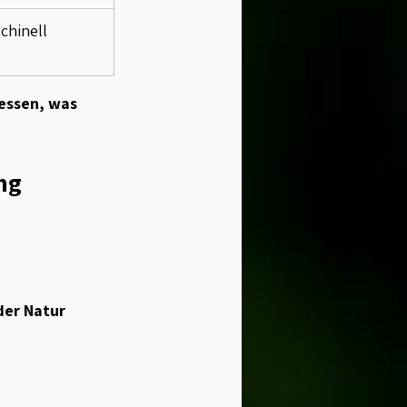
chinell 
essen, was 
ng
der Natur 