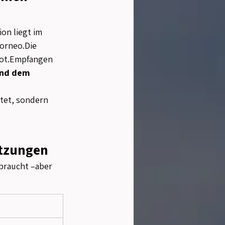
on liegt im 
orneo.Die 
ot.Empfangen 
nd dem 
htet, sondern 
etzungen
braucht –aber 