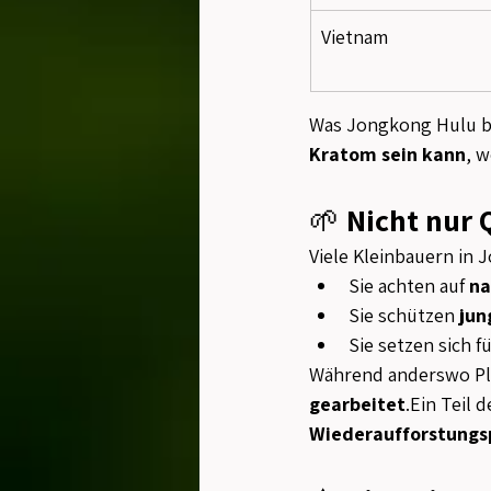
Vietnam
Was Jongkong Hulu bie
Kratom sein kann
, 
🌱 
Nicht nur 
Viele Kleinbauern in 
Sie achten auf 
na
Sie schützen 
jun
Sie setzen sich fü
Während anderswo Pla
gearbeitet
.Ein Teil d
Wiederaufforstungs