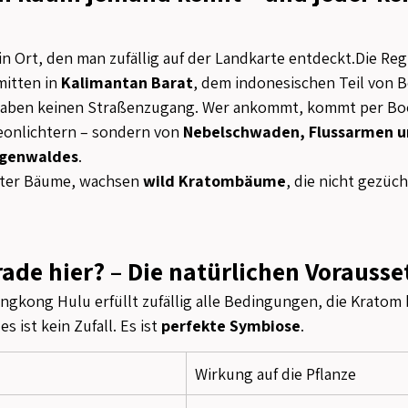
n Ort, den man zufällig auf der Landkarte entdeckt.Die Regi
mitten in 
Kalimantan Barat
, dem indonesischen Teil von B
 haben keinen Straßenzugang. Wer ankommt, kommt per Bo
eonlichtern – sondern von 
Nebelschwaden, Flussarmen u
egenwaldes
.
lter Bäume, wachsen 
wild Kratombäume
, die nicht gezüc
de hier? – Die natürlichen Vorauss
gkong Hulu erfüllt zufällig alle Bedingungen, die Kratom 
s ist kein Zufall. Es ist 
perfekte Symbiose
.
Wirkung auf die Pflanze