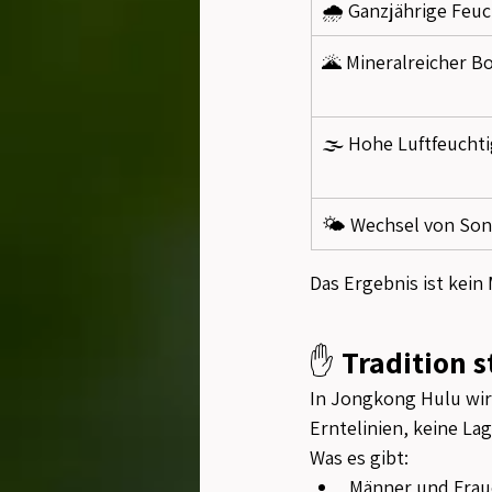
🌧️ Ganzjährige Feuc
🌋 Mineralreicher B
🌫️ Hohe Luftfeuchti
🌤️ Wechsel von So
Das Ergebnis ist kein
✋ 
Tradition s
In Jongkong Hulu wir
Erntelinien, keine La
Was es gibt:
Männer und Fraue