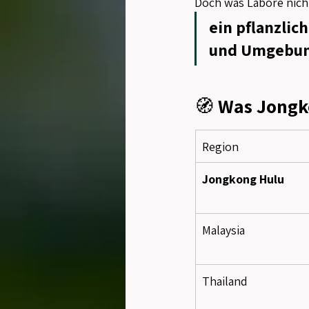
Doch was Labore nicht
ein pflanzlic
und Umgebun
🧭 
Was Jongk
Region
Jongkong Hulu
Malaysia
Thailand