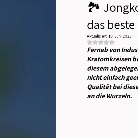
🏞️ Jongk
das beste 
Aktualisiert:
19. Juni 2025
Mit NaN von 5 Sterne
Fernab von Indust
Kratomkreisen be
diesem abgelege
nicht einfach gee
Qualität bei diese
an die Wurzeln.