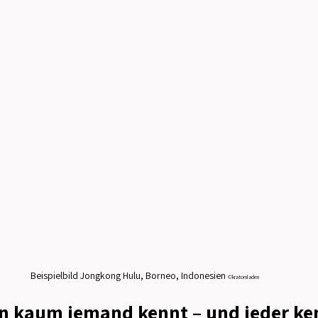
Beispielbild Jongkong Hulu, Borneo, Indonesien 
©kratomladen
en kaum jemand kennt – und jeder ke