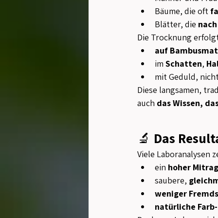
Bäume, die oft 
f
Blätter, die 
nach
Die Trocknung erfolgt
auf Bambusmat
im 
Schatten
, 
Ha
mit Geduld, nich
Diese langsamen, trad
auch 
das Wissen, das
🔬 
Das Result
Viele Laboranalysen z
ein 
hoher Mitra
saubere, 
gleichm
weniger Fremds
natürliche Farb-