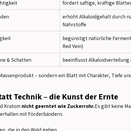
htigkeit
fördert saftige, kräftige Blätte
oden
erhöht Alkaloidgehalt durch na
Nährstoffe
gkeit
begünstigt natürliche Fermenta
Red Vein)
nne & Schatten
beeinflusst Alkaloidverteilun
 Massenprodukt – sondern ein Blatt mit Charakter, Tiefe un
tatt Technik – die Kunst der Ernte
d Kratom 
nicht geerntet wie 
Zuckerrohr.
Es
 gibt keine Ma
gerhallen mit Förderbändern.
n, die in den Wald gehen