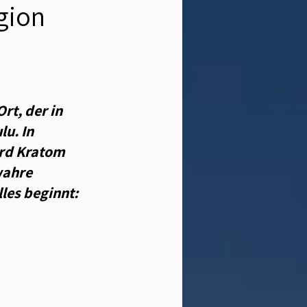
gion
rt, der in 
u. In 
rd Kratom 
wahre 
les beginnt: 