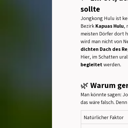
sollte
Jongkong Hulu ist kei
Bezirk 
Kapuas Hulu
, 
meisten Dörfer dort
wird man nicht von N
dichten Dach des R
Hier, im Schatten ura
begleitet
 werden.
🌿 
Warum gera
Man könnte sagen: Jon
das wäre falsch. Denn e
Natürlicher Faktor