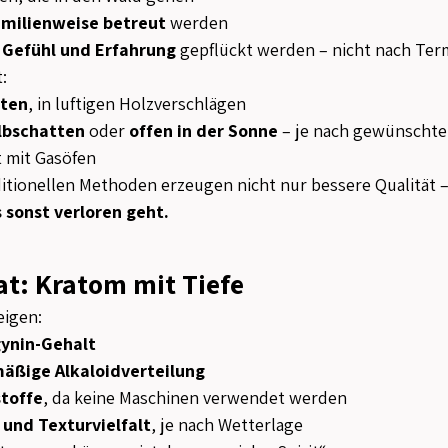
amilienweise betreut
 werden
 Gefühl und Erfahrung
 gepflückt werden – nicht nach Te
:
ten
, in luftigen Holzverschlägen
lbschatten
 oder 
offen in der Sonne
 – je nach gewünschte
t mit Gasöfen
itionellen Methoden erzeugen nicht nur bessere Qualität –
 sonst verloren geht.
at: Kratom mit Tiefe
eigen:
gynin-Gehalt
äßige Alkaloidverteilung
toffe
, da keine Maschinen verwendet werden
 und Texturvielfalt
, je nach Wetterlage