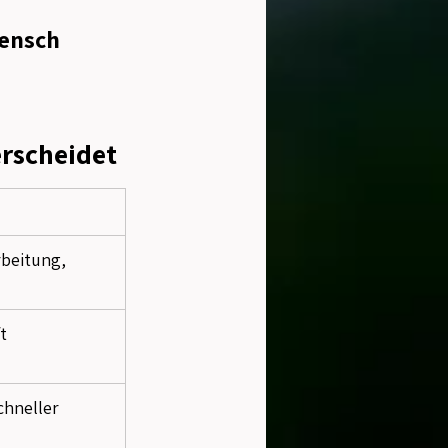
Mensch 
rscheidet
beitung, 
t 
hneller 