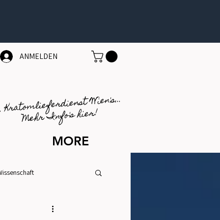
ANMELDEN
1. Kratomlieferdienst Wien's...
Mehr Info's hier!
MORE
Wissenschaft