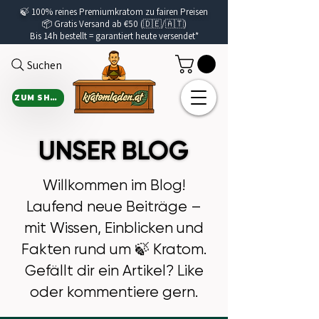
🍃
100% reines Premiumkratom zu fairen Preisen
📦 Gratis Versand ab €50 (🇩🇪/🇦🇹)
Bis 14h bestellt =
garantiert
heute versendet*
Suchen
ZUM SHOP
UNSER BLOG
UNSER BLOG
Willkommen im Blog!
Laufend neue Beiträge –
mit Wissen, Einblicken und
Fakten rund um 🍃 Kratom.
Gefällt dir ein Artikel? Like
oder kommentiere gern.