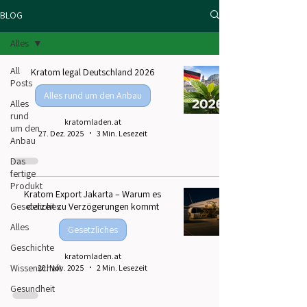
BLOG
Alles
All
Kratom legal Deutschland 2026
Posts
Alles rund um den Anbau
Alles
rund
kratomladen.at
um den
27. Dez. 2025
3 Min. Lesezeit
Anbau
Das
fertige
Produkt
Kratom Export Jakarta – Warum es
Gesetzliches
derzeit zu Verzögerungen kommt
Alles
Gesetzliches
Geschichte
kratomladen.at
Wissenschaft
20. Nov. 2025
2 Min. Lesezeit
Gesundheit