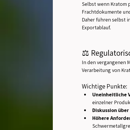
Selbst wenn Kratom p
Frachtdokumente und 
Daher führen selbst i
Exportablauf.
⚖️ Regulatoris
In den vergangenen M
Verarbeitung von Kra
Wichtige Punkte:
Uneinheitliche
einzelner Produk
Diskussion über
Höhere Anforde
Schwermetallgre