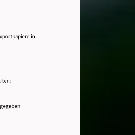
portpapiere in 
uten:
igegeben 