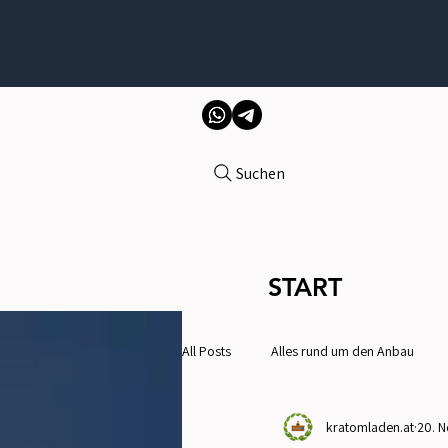
Suchen
START
All Posts
Alles rund um den Anbau
kratomladen.at
20. N
Gesundheit