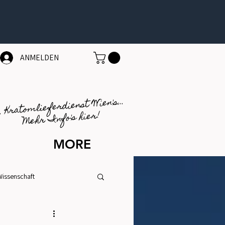
ANMELDEN
1. Kratomlieferdienst Wien's...
Mehr Info's hier!
MORE
Wissenschaft