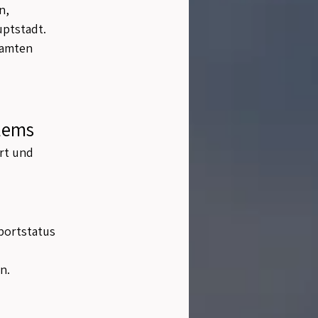
n, 
uptstadt.
samten 
blems
rt und 
portstatus 
n.