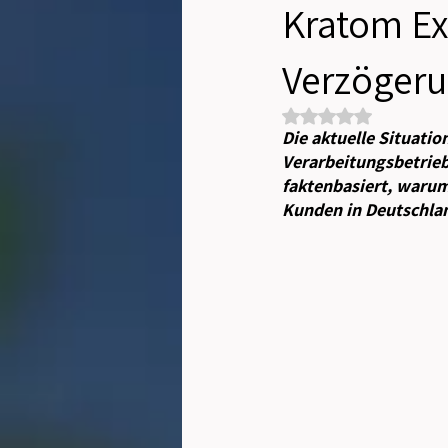
Kratom Ex
Verzöger
Mit NaN von 5 Sterne
Die aktuelle Situatio
Verarbeitungsbetriebe
faktenbasiert, waru
Kunden in Deutschlan