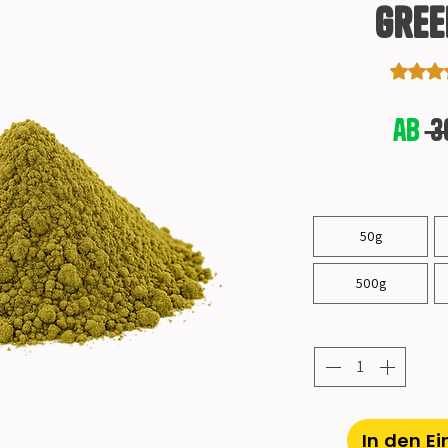
Gree
Das Rati
ab
 3
50g
500g
In den E