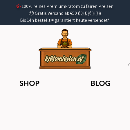
🍃
100% reines Premiumkratom zu fairen Preisen
📦 Gratis Versand ab €50 (🇩🇪/🇦🇹)
Bis 14h bestellt =
garantiert
heute versendet*
SHOP
BLOG