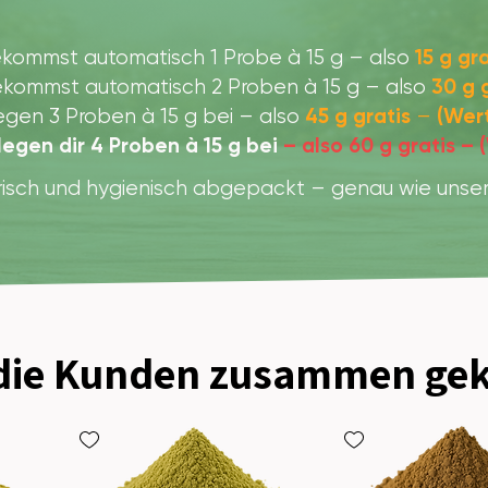
15 g gr
bekommst automatisch 1 Probe à 15 g – also
30 g 
bekommst automatisch 2 Proben à 15 g – also
45 g gratis
(Wert
legen 3 Proben à 15 g bei – also
–
legen dir 4 Proben à 15 g bei
–
also 60 g gratis – 
risch und hygienisch abgepackt – genau wie unse
 die Kunden zusammen gek