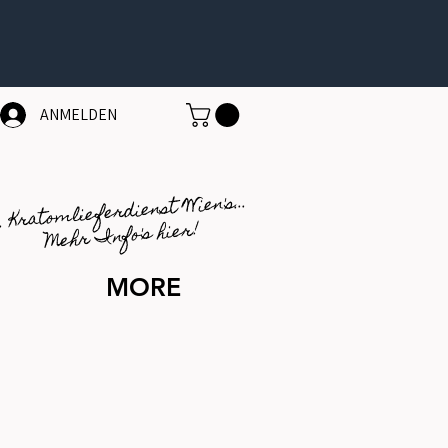
ANMELDEN
1. Kratomlieferdienst Wien's...
Mehr Info's hier!
MORE