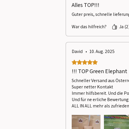
Alles TOP!!!
Guter preis, schnelle lieferu
War das hilfreich?
Ja (2
David
•
10. Aug. 2025
Mit 5 von 5 Sternen bewertet
!!! TOP Green Elephant !
Schneller Versand aus Österr
Super netter Kontakt
Immer hilfsbereit. Und die P
Und für ne erliche Bewertung
ALL IN ALL mehr als zufriede