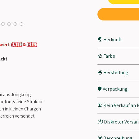
🌏 Herkunft
wert (🇦🇹 & 🇩🇪)
Borneo, Indonesien
🎨 Farbe
ackt
Sattes Olivgrün, lei
🥣 Herstellung
Traditionell getroc
🛡️ Verpackung
om aus Jongkong
Unsere Produkte w
rünton & feine Struktur
🔞 Kein Verkauf an 
Standbodenbeuteln v
en in kleinen Chargen
empfindliche Natur
terreich versendet
Unsere Produkte sin
📦 Diskreter Versa
wurden. Die lichtu
Personen bestimm
Aromaschutzbeutel 
Die Bestellung erfo
Wir versenden deine
Qualität des Inhalt
🤓 Beschreibung