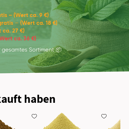
atis – (Wert ca. 9 €)
gratis
(Wert ca. 18 €)
–
 ca. 27 €)
(Wert ca. 36 €)
r gesamtes Sortiment 📦
auft haben