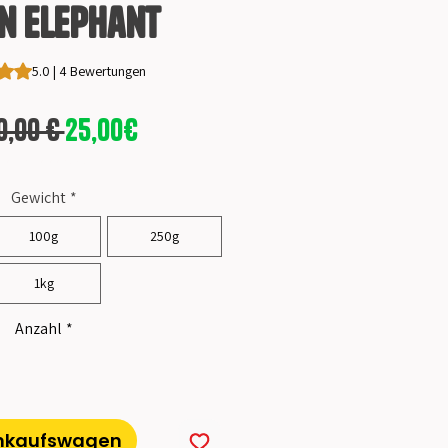
n Elephant
ng beträgt 5.0 von fünf Sternen, basierend auf 4 Bewertungen.
5.0 | 4 Bewertungen
Standardpreis
Sale-
0,00 € 
25,00€
Preis
Gratis Versand ab 50 €*
Gewicht
*
100g
250g
1kg
Anzahl
*
inkaufswagen