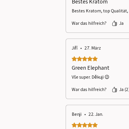
Bestes Kratom
Bestes Kratom, top Qualität, 
War das hilfreich?
Ja
Jiří
•
27. März
Mit 5 von 5 Sternen bewertet
Green Elephant
Vše super. Děkuji 😉
War das hilfreich?
Ja (2
Benji
•
22. Jan.
Mit 5 von 5 Sternen bewertet