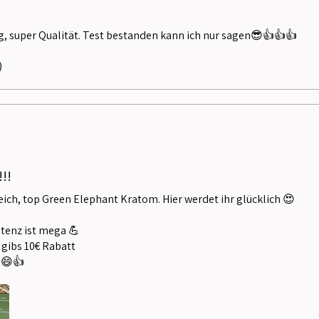
ng, super Qualität. Test bestanden kann ich nur sagen😎👍👍👍
)
.
!!
eich, top Green Elephant Kratom. Hier werdet ihr glücklich 😍
otenz ist mega 💪
 gibs 10€ Rabatt
n😄👍