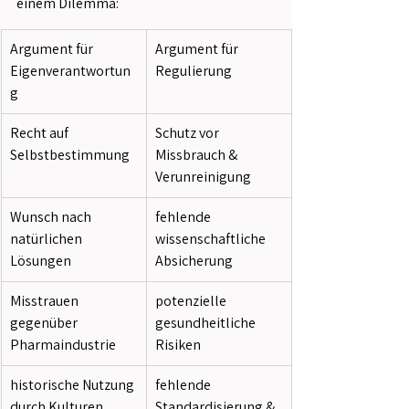
einem Dilemma:
Argument für 
Argument für 
Eigenverantwortun
Regulierung
g
Recht auf 
Schutz vor 
Selbstbestimmung
Missbrauch & 
Verunreinigung
Wunsch nach 
fehlende 
natürlichen 
wissenschaftliche 
Lösungen
Absicherung
Misstrauen 
potenzielle 
gegenüber 
gesundheitliche 
Pharmaindustrie
Risiken
historische Nutzung 
fehlende 
durch Kulturen
Standardisierung & 