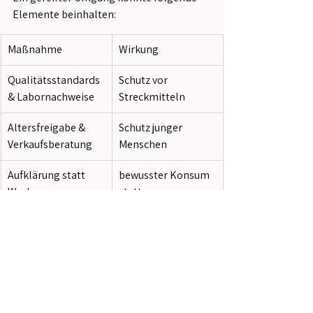
Elemente beinhalten:
Maßnahme
Wirkung
Qualitätsstandards 
Schutz vor 
& Labornachweise
Streckmitteln
Altersfreigabe & 
Schutz junger 
Verkaufsberatung
Menschen
Aufklärung statt 
bewusster Konsum 
Werbung
statt 
Verharmlosung
Offenheit für 
Respekt für 
traditionelle 
Ursprung & Bauern
Kontexte
Forschung & 
Wissenschaftliche 