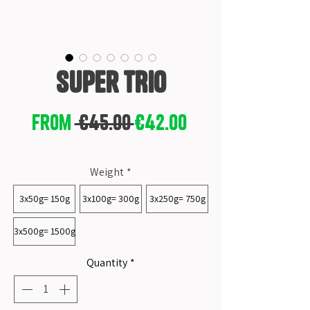
Super TRIO
Regular
Sale
From
 €45.00 
€42.00
Price
Price
Gratis Versand ab 50 €*
Weight
*
3x50g= 150g
3x100g= 300g
3x250g= 750g
3x500g= 1500g
Quantity
*