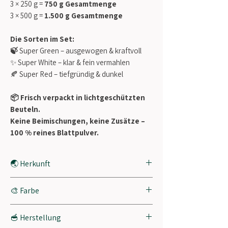
3 × 250 g =
750 g Gesamtmenge
3 × 500 g =
1.500 g Gesamtmenge
Die Sorten im Set:
🍃
Super Green – ausgewogen & kraftvoll
✨ Super White – klar & fein vermahlen
🍂 Super Red – tiefgründig & dunkel
📦 Frisch verpackt in lichtgeschützten
Beuteln.
Keine Beimischungen, keine Zusätze –
100 % reines Blattpulver.
🌏 Herkunft
Borneo, Indonesien
🎨 Farbe
Sorte
Farbton
🥣 Herstellung