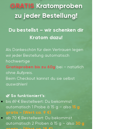
Probierset – 6 × 100g,
Super White Kratom
Probierset - 6 x 50g,
Super Red Kratom
GREEN POWER - 2
White Maeng Da
Green Elephant
White Borneo
White TRIO
Super TRIO
GRATIS
Kratomproben
alle Sorten + Gratis
alle Sorten + Gratis
(veinless)
(veinless)
Sorten
zu jeder Bestellung!
Versand 🇦🇹🇩🇪
Versand 🇦🇹🇩🇪
Du bestellst – wir schenken dir
Kratom dazu!
Als Dankeschön für dein Vertrauen legen
wir jeder Bestellung automatisch
hochwertige
Gratisproben
bis zu 60g
bei – natürlich
ohne Aufpreis.
Beim Checkout kannst du sie selbst
auswählen!
🌿 So funktioniert’s:
bis 69 € Bestellwert: Du bekommst
automatisch 1 Probe à 15 g – also
15 g
gratis – (Wert ca. 9 €)
ab 70 € Bestellwert: Du bekommst
automatisch 2 Proben à 15 g – also
30 g
gratis
–
(Wert ca. 18 €)