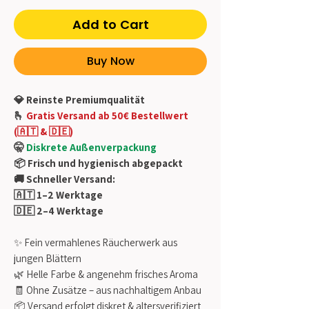
Add to Cart
Buy Now
💎 Reinste Premiumqualität
🫰
Gratis Versand ab 50€ Bestellwert
(🇦🇹 & 🇩🇪)
🤫
Diskrete Außenverpackung
📦 Frisch und hygienisch abgepackt
🚚 Schneller Versand:
🇦🇹 1–2 Werktage
🇩🇪 2–4 Werktage
✨ Fein vermahlenes Räucherwerk aus
jungen Blättern
🌿 Helle Farbe & angenehm frisches Aroma
🧾 Ohne Zusätze – aus nachhaltigem Anbau
📦 Versand erfolgt diskret & altersverifiziert