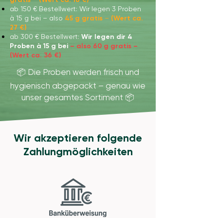
ab 150 € Bestellwert: Wir legen 3 Proben
à 15 g bei – also
45 g gratis
–
(Wert ca.
27 €)
ab 300 € Bestellwert:
Wir legen dir 4
Proben à 15 g bei
–
also 60 g gratis –
(Wert ca. 36 €)
📦 Die Proben werden frisch und
hygienisch abgepackt – genau wie
unser gesamtes Sortiment 📦
Wir akzeptieren folgende
Zahlungmöglichkeiten