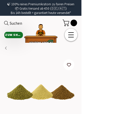
🍃
100% reines Premiumkratom zu fairen Preisen
📦 Gratis Versand ab €50 (🇩🇪/🇦🇹)
Bis 14h bestellt =
garantiert
heute versendet*
Suchen
ZUM SHOP