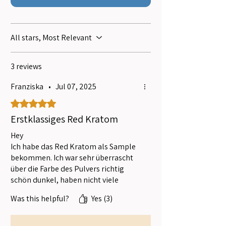
wodurch die Reinheit und Qualität des
Endprodukts zusätzlich unterstrichen
werden.
All stars, Most Relevant
Super Red Kratom steht für eine
3 reviews
harmonische Kombination aus
Erfahrung, Naturverbundenheit und
Franziska
•
Jul 07, 2025
handwerklicher Präzision – ideal für alle,
Rated 5 out of 5 stars.
die großen Wert auf hochwertige
Pflanzenprodukte legen.
Erstklassiges Red Kratom
Hey
Ich habe das Red Kratom als Sample
bekommen. Ich war sehr überrascht
über die Farbe des Pulvers richtig
schön dunkel, haben nicht viele
Shops so. Bei einigen ist das rot eher
Was this helpful?
Yes (3)
grün. Aber das spricht hier für hohe
Qualität. Bin sehr zufrieden.
Bin Stammkunde und werde wieder