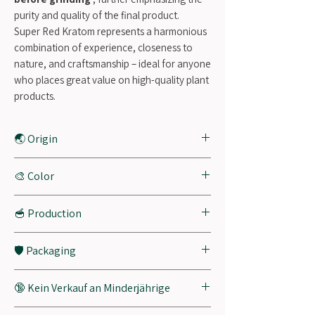
purity and quality of the final product.
Super Red Kratom represents a harmonious
combination of experience, closeness to
nature, and craftsmanship – ideal for anyone
who places great value on high-quality plant
products.
🌏 Origin
Borneo, Indonesia
🎨 Color
Green (medium)
🥣 Production
Traditionally dried, finely ground
🛡️ Packaging
Our products are packaged in high-
🔞 Kein Verkauf an Minderjährige
quality stand-up pouches specially
developed for delicate natural products
Unsere Produkte sind ausschließlich für