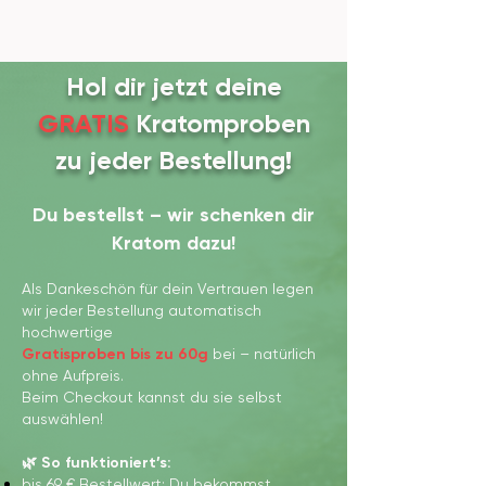
Hol dir jetzt deine
Probierset – 6 × 100g,
Super White Kratom
Probierset - 6 x 50g,
Super Red Kratom
GREEN POWER - 2
White Maeng Da
Green Elephant
White Borneo
White TRIO
Super TRIO
GRATIS
Kratomproben
alle Sorten + Gratis
alle Sorten + Gratis
(veinless)
(veinless)
Sorten
zu jeder Bestellung!
Versand 🇦🇹🇩🇪
Versand 🇦🇹🇩🇪
Du bestellst – wir schenken dir
Kratom dazu!
Als Dankeschön für dein Vertrauen legen
wir jeder Bestellung automatisch
hochwertige
Gratisproben
bis zu 60g
bei – natürlich
ohne Aufpreis.
Beim Checkout kannst du sie selbst
auswählen!
🌿 So funktioniert’s:
bis 69 € Bestellwert: Du bekommst