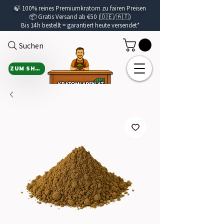
🍃
100% reines Premiumkratom zu fairen Preisen
📦 Gratis Versand ab €50 (🇩🇪/🇦🇹)
Bis 14h bestellt =
garantiert
heute versendet*
Suchen
ZUM SHOP