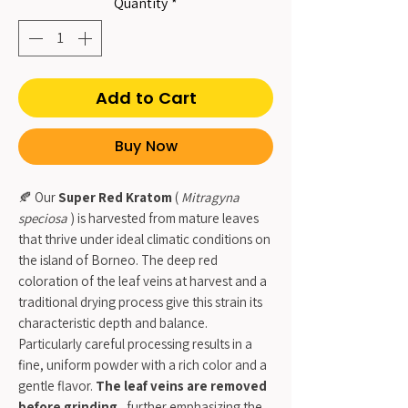
Quantity
*
Add to Cart
Buy Now
🍂 Our
Super Red Kratom
(
Mitragyna
speciosa
) is harvested from mature leaves
that thrive under ideal climatic conditions on
the island of Borneo. The deep red
coloration of the leaf veins at harvest and a
traditional drying process give this strain its
characteristic depth and balance.
Particularly careful processing results in a
fine, uniform powder with a rich color and a
gentle flavor.
The leaf veins are removed
before grinding
, further emphasizing the