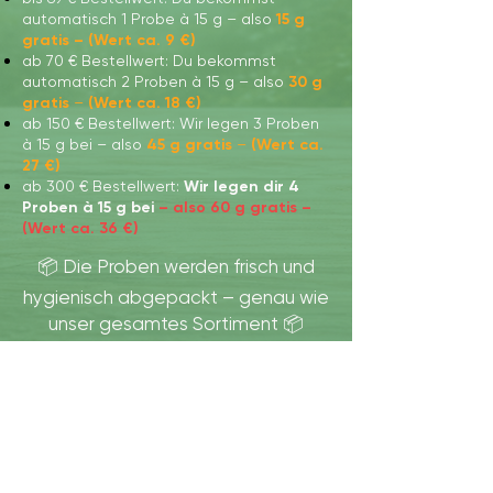
automatisch 1 Probe à 15 g – also
15 g
gratis – (Wert ca. 9 €)
ab 70 € Bestellwert: Du bekommst
automatisch 2 Proben à 15 g – also
30 g
gratis
–
(Wert ca. 18 €)
ab 150 € Bestellwert: Wir legen 3 Proben
à 15 g bei – also
45 g gratis
–
(Wert ca.
27 €)
ab 300 € Bestellwert:
Wir legen dir 4
Proben à 15 g bei
–
also 60 g gratis –
(Wert ca. 36 €)
📦 Die Proben werden frisch und
hygienisch abgepackt – genau wie
unser gesamtes Sortiment 📦
Wir akzeptieren folgende
Zahlungmöglichkeiten