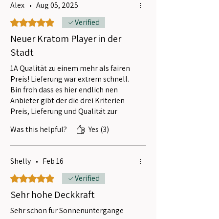
Alex
•
Aug 05, 2025
Rated 5 out of 5 stars.
Verified
Neuer Kratom Player in der
Stadt
1A Qualität zu einem mehr als fairen
Preis! Lieferung war extrem schnell.
Bin froh dass es hier endlich nen
Anbieter gibt der die drei Kriterien
Preis, Lieferung und Qualität zur
gänze positiv erfüllt.
Was this helpful?
Yes (3)
Danke!
Shelly
•
Feb 16
Rated 5 out of 5 stars.
Verified
Sehr hohe Deckkraft
Sehr schön für Sonnenuntergänge