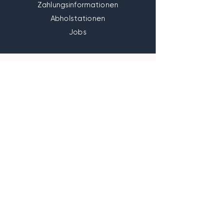
Zahlungsinformationen
Abholstationen
Jobs
START
SHOP
UNSER KRATOM
WISSENSWERTES
KONTAKT