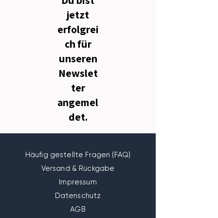
jetzt
erfolgrei
ch für
unseren
Newslet
ter
angemel
det.
Häufig gestellte Fragen (FAQ)
Versand & Rückgabe
Impressum
Datenschutz
AGB