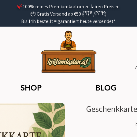
🍃
100% reines Premiumkratom zu fairen Preisen
📦 Gratis Versand ab €50 (🇩🇪/🇦🇹)
Bis 14h bestellt =
garantiert
heute versendet*
SHOP
BLOG
Geschenkkarte