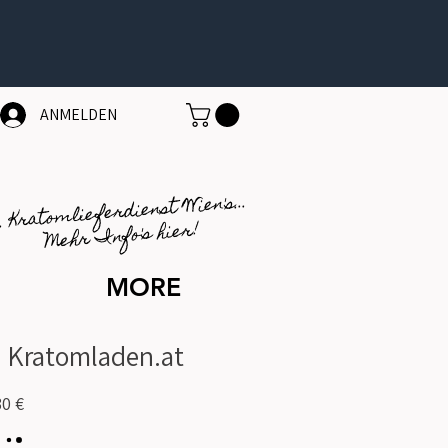
ANMELDEN
1. Kratomlieferdienst Wien's...
Mehr Info's hier!
MORE
 Kratomladen.at
30 €